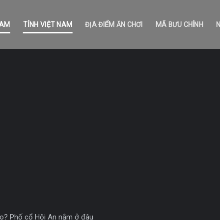
NAM
TỈNH VIỆT NAM
ĐỊA ĐIỂM ĂN CHƠI
MÃ BƯU CHÍNH
ào? Phố cổ Hội An nằm ở đâu