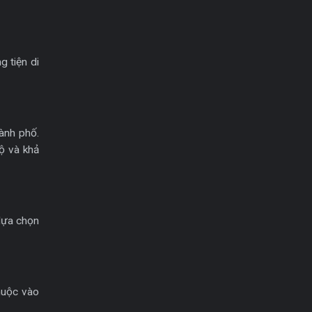
 tiện di
ành phố.
ộ và khả
 lựa chọn
thuộc vào