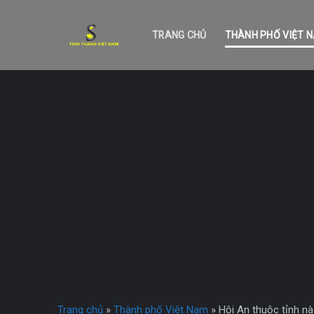
Skip
to
TRANG CHỦ
THÀNH PHỐ VIỆT 
content
Trang chủ
»
Thành phố Việt Nam
»
Hội An thuộc tỉnh n