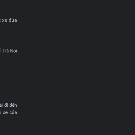
c xe đưa
, Hà Nội
i đi đến
ái xe của