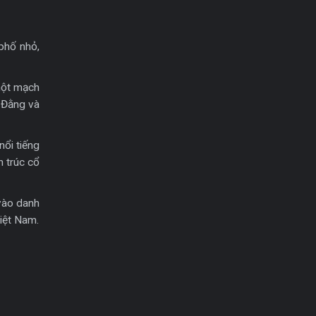
phố nhỏ,
một mạch
 Đằng và
nổi tiếng
n trúc cổ
vào danh
iệt Nam.