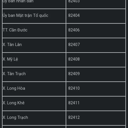
Ủy ban nhân dân
82403
Ủy ban Mặt trận Tổ quốc
82404
TT. Cần Đước
82406
X. Tân Lân
82407
X. Mỹ Lệ
82408
X. Tân Trạch
82409
X. Long Hòa
82410
X. Long Khê
82411
X. Long Trạch
82412