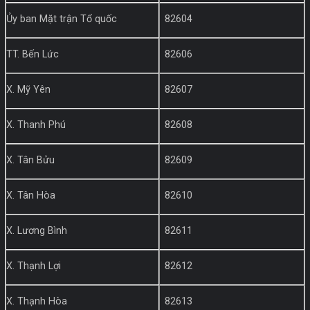
Ủy ban Mặt trận Tổ quốc
82604
TT. Bến Lức
82606
X. Mỹ Yên
82607
X. Thanh Phú
82608
X. Tân Bửu
82609
X. Tân Hòa
82610
X. Lương Bình
82611
X. Thạnh Lợi
82612
X. Thạnh Hòa
82613