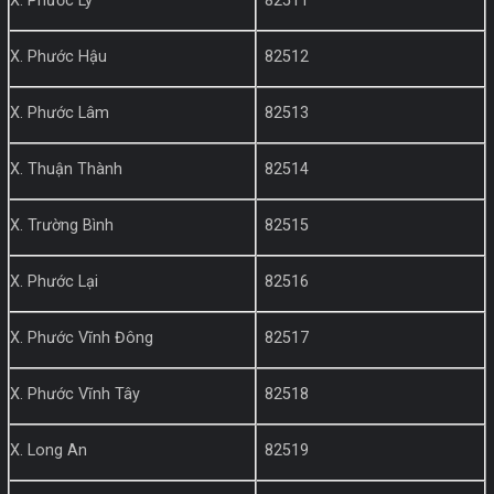
X. Phước Lý
82511
X. Phước Hậu
82512
X. Phước Lâm
82513
X. Thuận Thành
82514
X. Trường Bình
82515
X. Phước Lại
82516
X. Phước Vĩnh Đông
82517
X. Phước Vĩnh Tây
82518
X. Long An
82519