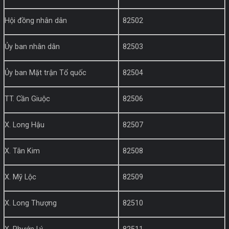
Hội đồng nhân dân
82502
Ủy ban nhân dân
82503
Ủy ban Mặt trận Tổ quốc
82504
TT. Cần Giuộc
82506
X. Long Hậu
82507
X. Tân Kim
82508
X. Mỹ Lộc
82509
X. Long Thượng
82510