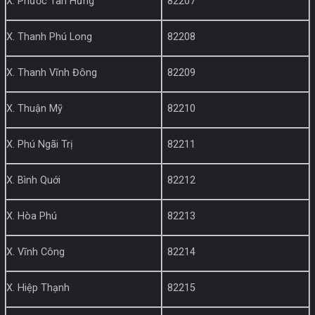
X. Phước Tân Hưng
82207
X. Thanh Phú Long
82208
X. Thanh Vĩnh Đông
82209
X. Thuận Mỹ
82210
X. Phú Ngãi Trị
82211
X. Bình Quới
82212
X. Hòa Phú
82213
X. Vĩnh Công
82214
X. Hiệp Thạnh
82215