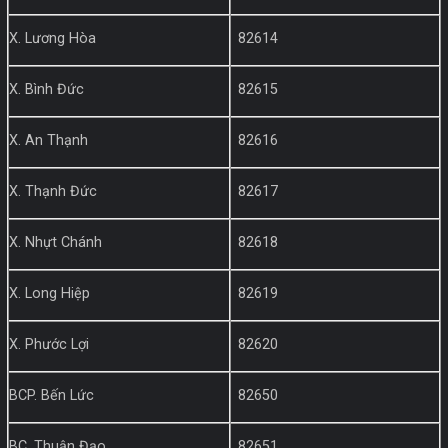
X. Lương Hòa
82614
X. Bình Đức
82615
X. An Thạnh
82616
X. Thạnh Đức
82617
X. Nhựt Chánh
82618
X. Long Hiệp
82619
X. Phước Lợi
82620
BCP. Bến Lức
82650
BC. Thuận Đạo
82651