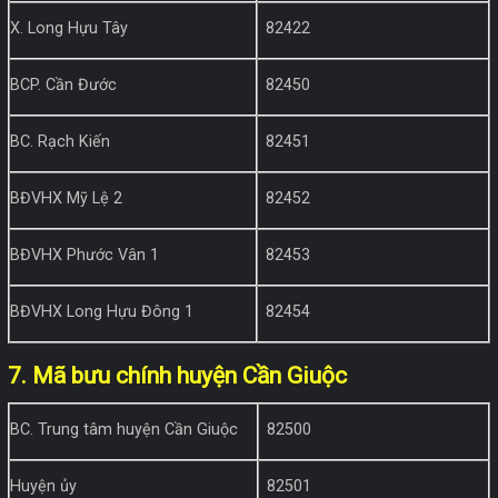
X. Long Hựu Tây
82422
BCP. Cần Đước
82450
BC. Rạch Kiến
82451
BĐVHX Mỹ Lệ 2
82452
BĐVHX Phước Vân 1
82453
BĐVHX Long Hựu Đông 1
82454
7. Mã bưu chính huyện Cần Giuộc
BC. Trung tâm huyện Cần Giuộc
82500
Huyện ủy
82501