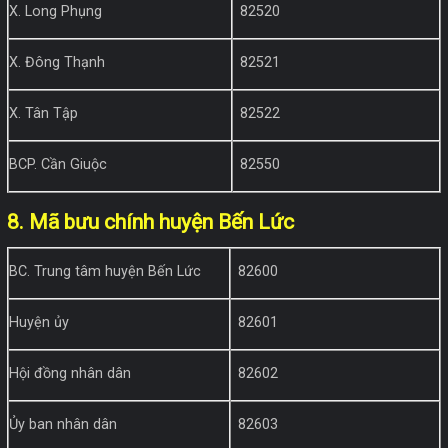
X. Long Phụng
82520
X. Đông Thạnh
82521
X. Tân Tập
82522
BCP. Cần Giuộc
82550
8. Mã bưu chính huyện Bến Lức
BC. Trung tâm huyện Bến Lức
82600
Huyện ủy
82601
Hội đồng nhân dân
82602
Ủy ban nhân dân
82603