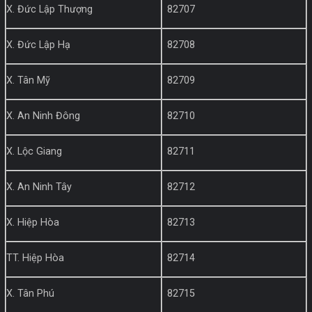
X. Đức Lập Thượng
82707
X. Đức Lập Hạ
82708
X. Tân Mỹ
82709
X. An Ninh Đông
82710
X. Lộc Giang
82711
X. An Ninh Tây
82712
X. Hiệp Hòa
82713
TT. Hiệp Hòa
82714
X. Tân Phú
82715