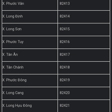
X. Phước Vân
82413
X. Long Định
82414
X. Long Sơn
82415
X. Phước Tuy
82416
X. Tân Ân
82417
X. Tân Chánh
82418
X. Phước Đông
82419
X. Long Cang
82420
X. Long Hựu Đông
82421