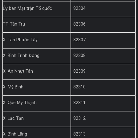
Ủy ban Mặt trận Tổ quốc
82304
TT. Tân Trụ
82306
X. Tân Phước Tây
82307
X. Bình Trinh Đông
82308
X. An Nhựt Tân
82309
X. Mỹ Bình
82310
X. Quê Mỹ Thạnh
82311
X. Lạc Tấn
82312
X. Bình Lãng
82313