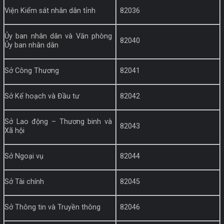
Viện Kiểm sát nhân dân tỉnh
82036
Ủy ban nhân dân và Văn phòng
82040
Ủy ban nhân dân
Sở Công Thương
82041
Sở Kế hoạch và Đầu tư
82042
Sở Lao động – Thương binh và
82043
Xã hội
Sở Ngoại vụ
82044
Sở Tài chính
82045
Sở Thông tin và Truyền thông
82046