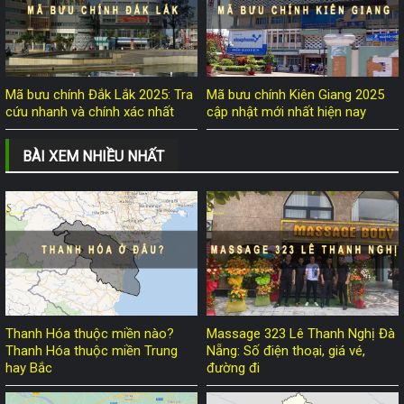
Mã bưu chính Đắk Lắk 2025: Tra
Mã bưu chính Kiên Giang 2025
cứu nhanh và chính xác nhất
cập nhật mới nhất hiện nay
BÀI XEM NHIỀU NHẤT
Thanh Hóa thuộc miền nào?
Massage 323 Lê Thanh Nghị Đà
Thanh Hóa thuộc miền Trung
Nẵng: Số điện thoại, giá vé,
hay Bắc
đường đi