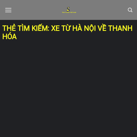
Skip
to
content
THẺ TÌM KIẾM:
XE TỪ HÀ NỘI VỀ THANH
HÓA