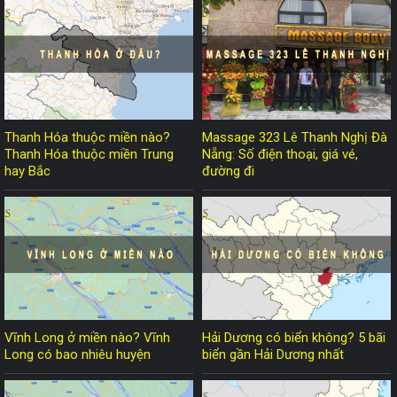
Thanh Hóa thuộc miền nào?
Massage 323 Lê Thanh Nghị Đà
Thanh Hóa thuộc miền Trung
Nẵng: Số điện thoại, giá vé,
hay Bắc
đường đi
Vĩnh Long ở miền nào? Vĩnh
Hải Dương có biển không? 5 bãi
Long có bao nhiêu huyện
biển gần Hải Dương nhất