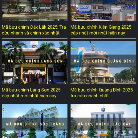
Mã bưu chính Đắk Lắk 2025: Tra
Mã bưu chính Kiên Giang 2025
cứu nhanh và chính xác nhất
cập nhật mới nhất hiện nay
Mã bưu chính Lạng Sơn 2025
Mã bưu chính Quảng Bình 2025:
cập nhật mới nhất hiện nay
tra cứu nhanh nhất