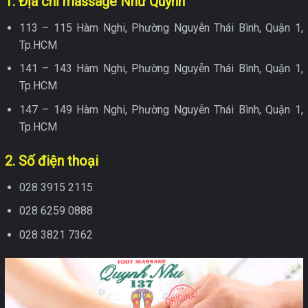
1. Địa chỉ massage Như Quỳnh
113 – 115 Hàm Nghi, Phường Nguyễn Thái Bình, Quận 1,
Tp.HCM
141 – 143 Hàm Nghi, Phường Nguyễn Thái Bình, Quận 1,
Tp.HCM
147 – 149 Hàm Nghi, Phường Nguyễn Thái Bình, Quận 1,
Tp.HCM
2. Số điện thoại
028 3915 2115
028 6259 0888
028 3821 7362