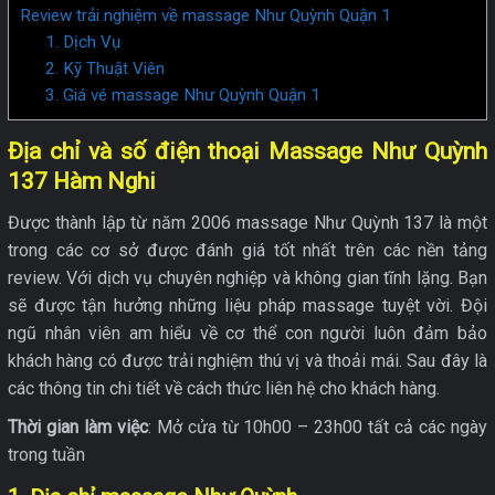
Review trải nghiệm về massage Như Quỳnh Quận 1
1. Dịch Vụ
2. Kỹ Thuật Viên
3. Giá vé massage Như Quỳnh Quận 1
Địa chỉ và số điện thoại Massage Như Quỳnh
137 Hàm Nghi
Được thành lập từ năm 2006 massage Như Quỳnh 137 là một
trong các cơ sở được đánh giá tốt nhất trên các nền tảng
review. Với dịch vụ chuyên nghiệp và không gian tĩnh lặng. Bạn
sẽ được tận hưởng những liệu pháp massage tuyệt vời. Đội
ngũ nhân viên am hiểu về cơ thể con người luôn đảm bảo
khách hàng có được trải nghiệm thú vị và thoải mái. Sau đây là
các thông tin chi tiết về cách thức liên hệ cho khách hàng.
Thời gian làm việc
: Mở cửa từ 10h00 – 23h00 tất cả các ngày
trong tuần