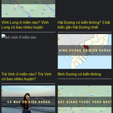
Vĩnh Long ở miền nào? Vĩnh
Hải Dương có biển không? 5 bãi
Long có bao nhiêu huyện
biển gần Hải Dương nhất
Trà Vinh ở miền nào? Trà Vinh
Bình Dương có biển không
có bao nhiêu huyện?