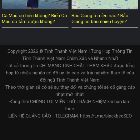
Cà Mau có biển không? Biển Cà
Bắc Giang ở miền nào? Bắc
Mau có tắm được không?
Giang có bao nhiêu huyện?
Copyright 2026 © Tỉnh Thành Việt Nam | Tổng Hợp Thông Tin
Tỉnh Thành Việt Nam Chính Xác và Nhanh Nhất
Tất cả thông tin CHỈ MANG TÍNH CHẤT THAM KHẢO được tổng
hợp từ nhiều nguồn có độ uy tín cao và trải nghiệm thực tế của
đội ngũ Tỉnh Thành Việt Nam.
Theo thời gian sẽ có sẽ sự thay đổi và chúng tôi sẽ cố gắng cập
nhật mới nhất.
Đồng thời CHÚNG TÔI MIỄN TRỪ TRÁCH NHIỆM khi bạn làm
theo.
LIÊN HỆ QUẢNG CÁO - TELEGRAM: https://t.me/blackbeeSEO
https://tinhthanhvietnam.com/giai-tri/
https://tinhthanhvietnam.com/ngoai-hang-anh-giai-dau-hap-